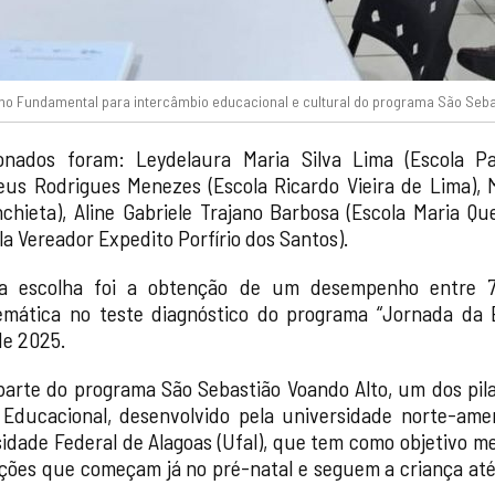
no Fundamental para intercâmbio educacional e cultural do programa São Seba
onados foram: Leydelaura Maria Silva Lima (Escola 
us Rodrigues Menezes (Escola Ricardo Vieira de Lima), 
chieta), Aline Gabriele Trajano Barbosa (Escola Maria Qu
la Vereador Expedito Porfírio dos Santos).
ara escolha foi a obtenção de um desempenho entre
mática no teste diagnóstico do programa “Jornada da 
de 2025.
arte do programa São Sebastião Voando Alto, um dos pil
Educacional, desenvolvido pela universidade norte-am
idade Federal de Alagoas (Ufal), que tem como objetivo m
ções que começam já no pré-natal e seguem a criança até