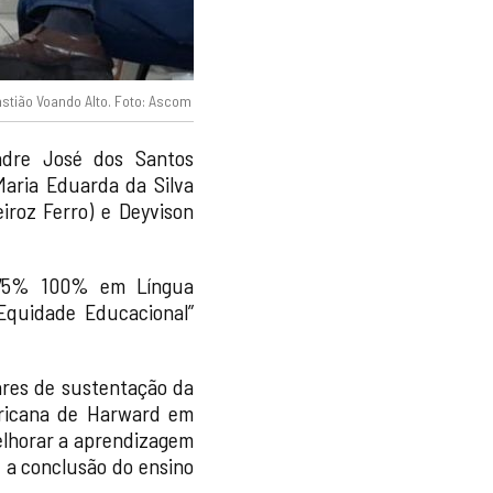
stião Voando Alto. Foto: Ascom
Padre José dos Santos
Maria Eduarda da Silva
eiroz Ferro) e Deyvison
 75% 100% em Língua
Equidade Educacional”
ares de sustentação da
ericana de Harward em
elhorar a aprendizagem
 a conclusão do ensino