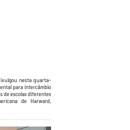
divulgou nesta quar
t
a-
mental para intercâmbio
s de escolas diferentes
mericana de Harward,