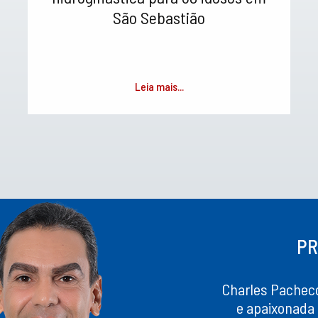
São Sebastião
Leia mais...
PR
Charles Pachec
e apaixonada 