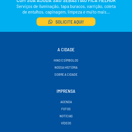
COM SUA AJUDA SÃO SEBASTIÃO FICA MELHOR
Serviços de iluminação, tapa buracos, varrição, coleta
de entulhos, capinagem, limpeza e muito mais...
SOLICITE AQUI!
A CIDADE
HINO E SÍMBOLOS
NOSSA HISTÓRIA
SOBRE A CIDADE
IMPRENSA
AGENDA
FOTOS
NOTÍCIAS
VÍDEOS